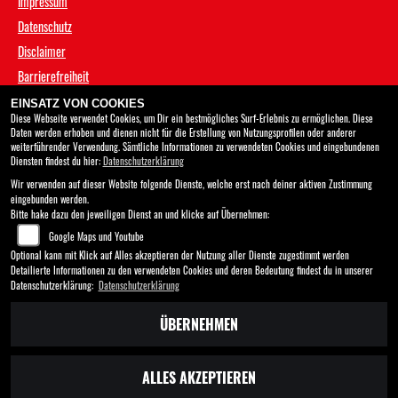
Impressum
Datenschutz
Disclaimer
Barrierefreiheit
EINSATZ VON COOKIES
Diese Webseite verwendet Cookies, um Dir ein bestmögliches Surf-Erlebnis zu ermöglichen. Diese
ÖFFNUNGSZEITEN
Daten werden erhoben und dienen nicht für die Erstellung von Nutzungsprofilen oder anderer
weiterführender Verwendung. Sämtliche Informationen zu verwendeten Cookies und eingebundenen
Diensten findest du hier:
Datenschutzerklärung
Öffnungszeiten
Schliesszeiten
Wir verwenden auf dieser Website folgende Dienste, welche erst nach deiner aktiven Zustimmung
eingebunden werden.
Betriebsurlaub
Bitte hake dazu den jeweiligen Dienst an und klicke auf Übernehmen:
Google Maps und Youtube
Von 09.08.2026 bis 17.08.2026
Optional kann mit Klick auf Alles akzeptieren der Nutzung aller Dienste zugestimmt werden
Detailierte Informationen zu den verwendeten Cookies und deren Bedeutung findest du in unserer
Datenschutzerklärung:
Datenschutzerklärung
ÜBERNEHMEN
ALLES AKZEPTIEREN