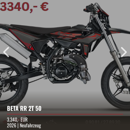
Spezialumbauten und Tuning, wir lösen Probleme und
gehen auf die Wünsche unserer Kunden ganz individuell
ein.
Durch unsere jahrelange Selbsterfahrung als begeisterte
Motorradfahrer und unser erlerntes Fachwissen in der
Werkstatt können wir für Sicherheit und Qualität bürgen.
Und die Zukunft? Wir stellen uns den ständig
wachsenden Herausforderungen auf dem Biker-Markt!
BETA RR 2T 50
3.340,- EUR
2026 | Neufahrzeug