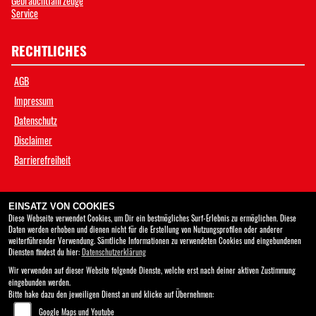
Gebrauchtfahrzeuge
Service
RECHTLICHES
AGB
Impressum
Datenschutz
Disclaimer
Barrierefreiheit
ÖFFNUNGSZEITEN
EINSATZ VON COOKIES
Diese Webseite verwendet Cookies, um Dir ein bestmögliches Surf-Erlebnis zu ermöglichen. Diese
Daten werden erhoben und dienen nicht für die Erstellung von Nutzungsprofilen oder anderer
Öffnungszeiten
Schliesszeiten
weiterführender Verwendung. Sämtliche Informationen zu verwendeten Cookies und eingebundenen
Diensten findest du hier:
Datenschutzerklärung
Montag:
geschlossen
Wir verwenden auf dieser Website folgende Dienste, welche erst nach deiner aktiven Zustimmung
Dienstag:
09:00 - 12:00 und 13:30 - 18:00
eingebunden werden.
Mittwoch:
09:00 - 12:00 und 13:30 - 18:00
Bitte hake dazu den jeweiligen Dienst an und klicke auf Übernehmen:
Donnerstag:
09:00 - 12:00 und 13:30 - 18:00
Google Maps und Youtube