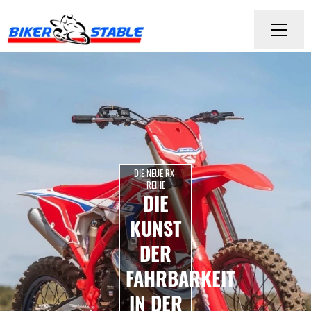
DIE NEUE RX-
REIHE
DIE
KUNST
DER
FAHRBARKEIT
IN DER