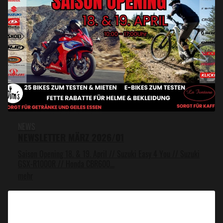
NEWS
NEWSLETTER MÄRZ 2026/01
Saison Opening 18. & 19. April // Suzuki Easy 4 You // Suzuki
GSX-R1000R // Honda CBR600...
mehr