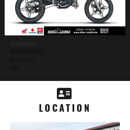
NEUFAHRZEUG
BETA RR 2T 50
für 3.340 EUR
mehr
LOCATION